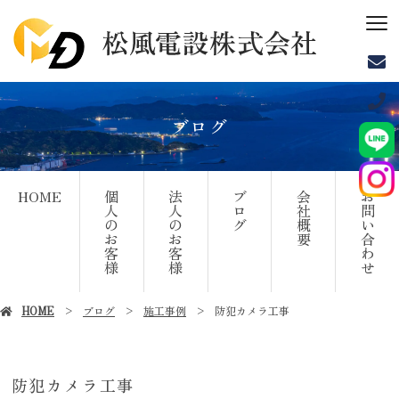
ブログ
HOME
個
法
ブ
会
お
人
人
ロ
社
問
の
の
グ
概
い
お
お
要
合
客
客
わ
様
様
せ
HOME
ブログ
施工事例
防犯カメラ工事
防犯カメラ工事