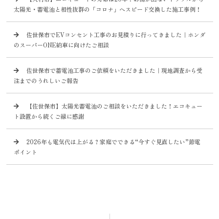
太陽光・蓄電池と相性抜群の「コロナ」へスピード交換した施工事例！
佐世保市でEVコンセント工事のお見積りに行ってきました｜ホンダ
のスーパーONE納車に向けたご相談
佐世保市で蓄電池工事のご依頼をいただきました｜現地調査から受
注までのうれしいご報告
【佐世保市】太陽光蓄電池のご相談をいただきました！エコキュー
ト設置から続くご縁に感謝
2026年も電気代は上がる？家庭でできる“今すぐ見直したい”節電
ポイント