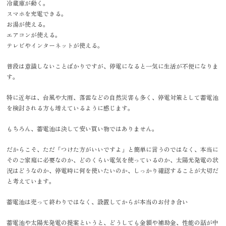
冷蔵庫が動く。
スマホを充電できる。
お湯が使える。
エアコンが使える。
テレビやインターネットが使える。
普段は意識しないことばかりですが、停電になると一気に生活が不便になりま
す。
特に近年は、台風や大雨、落雷などの自然災害も多く、停電対策として蓄電池
を検討される方も増えているように感じます。
もちろん、蓄電池は決して安い買い物ではありません。
だからこそ、ただ「つけた方がいいですよ」と簡単に言うのではなく、本当に
そのご家庭に必要なのか、どのくらい電気を使っているのか、太陽光発電の状
況はどうなのか、停電時に何を使いたいのか、しっかり確認することが大切だ
と考えています。
蓄電池は売って終わりではなく、設置してからが本当のお付き合い
蓄電池や太陽光発電の提案というと、どうしても金額や補助金、性能の話が中