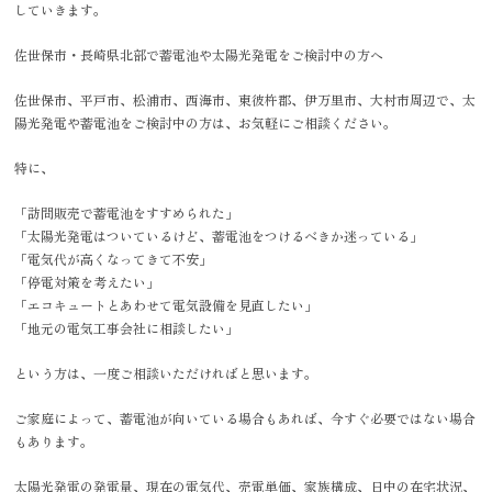
していきます。
佐世保市・長崎県北部で蓄電池や太陽光発電をご検討中の方へ
佐世保市、平戸市、松浦市、西海市、東彼杵郡、伊万里市、大村市周辺で、太
陽光発電や蓄電池をご検討中の方は、お気軽にご相談ください。
特に、
「訪問販売で蓄電池をすすめられた」
「太陽光発電はついているけど、蓄電池をつけるべきか迷っている」
「電気代が高くなってきて不安」
「停電対策を考えたい」
「エコキュートとあわせて電気設備を見直したい」
「地元の電気工事会社に相談したい」
という方は、一度ご相談いただければと思います。
ご家庭によって、蓄電池が向いている場合もあれば、今すぐ必要ではない場合
もあります。
太陽光発電の発電量、現在の電気代、売電単価、家族構成、日中の在宅状況、