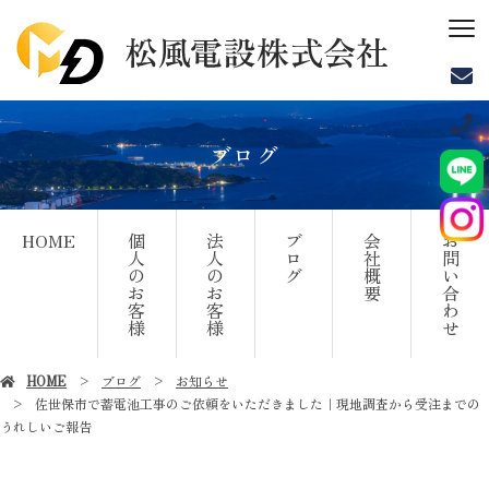
ブログ
HOME
個
法
ブ
会
お
人
人
ロ
社
問
の
の
グ
概
い
お
お
要
合
客
客
わ
様
様
せ
HOME
ブログ
お知らせ
佐世保市で蓄電池工事のご依頼をいただきました｜現地調査から受注までの
うれしいご報告