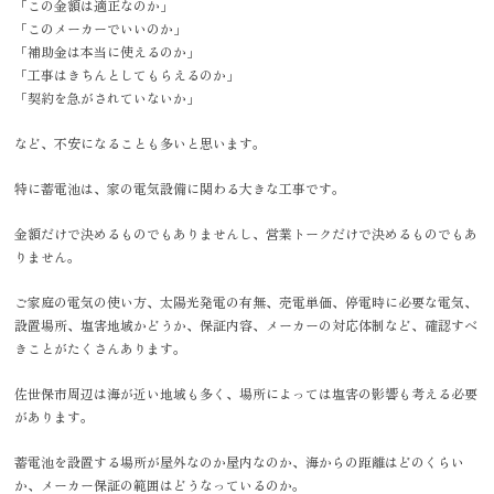
「この金額は適正なのか」
「このメーカーでいいのか」
「補助金は本当に使えるのか」
「工事はきちんとしてもらえるのか」
「契約を急がされていないか」
など、不安になることも多いと思います。
特に蓄電池は、家の電気設備に関わる大きな工事です。
金額だけで決めるものでもありませんし、営業トークだけで決めるものでもあ
りません。
ご家庭の電気の使い方、太陽光発電の有無、売電単価、停電時に必要な電気、
設置場所、塩害地域かどうか、保証内容、メーカーの対応体制など、確認すべ
きことがたくさんあります。
佐世保市周辺は海が近い地域も多く、場所によっては塩害の影響も考える必要
があります。
蓄電池を設置する場所が屋外なのか屋内なのか、海からの距離はどのくらい
か、メーカー保証の範囲はどうなっているのか。