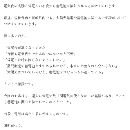
電気代の高騰と停電への不安から蓄電池を検討される方が増えています
最近、佐世保市や長崎県内でも、太陽光発電や蓄電池に関するご相談が少しず
つ増えてきています。
特に多いのが、
「電気代が高くなってきた」
「今後も電気代が上がるのではないかと不安」
「停電した時に困らないようにしたい」
「訪問販売で蓄電池をすすめられたけど、本当に必要なのか分からない」
「太陽光はついているけど、蓄電池をつけるべきか迷っている」
というご相談です。
今回のお客様も、過去に停電で数日間電気が使えなかった経験があり、そこか
ら蓄電池に関心を持たれたとのことでした。
普段、電気は当たり前に使えるものです。
照明がつく。