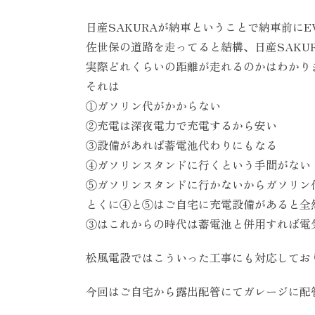
日産SAKURAが納車ということで納車前に
佐世保の道路を走ってると結構、日産SAKU
実際どれくらいの距離が走れるのかはわかり
それは
①ガソリン代がかからない
②充電は深夜電力で充電するから安い
③設備があれば蓄電池代わりにもなる
④ガソリンスタンドに行くという手間がない
⑤ガソリンスタンドに行かないからガソリン
とくに④と⑤はご自宅に充電設備があると全
③はこれからの時代は蓄電池と併用すれば電
松風電設ではこういった工事にも対応してお
今回はご自宅から露出配管にてガレージに配